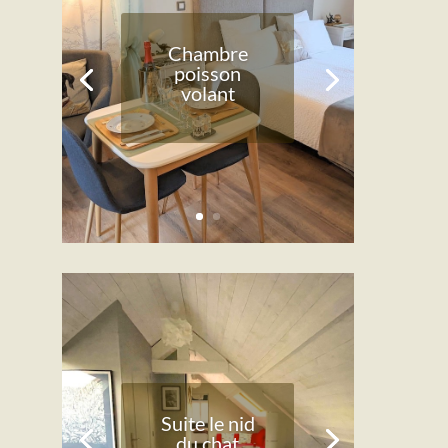
Chambre
poisson
volant
Suite le nid
du chat